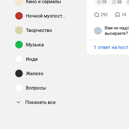
Кино и сериалы
59
38
292
10
Ночной музпостинг
Вам не надо
Творчество
высираете? 
покупает ак
Музыка
новинку в с
1 ответ на пост
экономия, т
лицензионну
Инди
Железо
Вопросы
Показать все
DTF