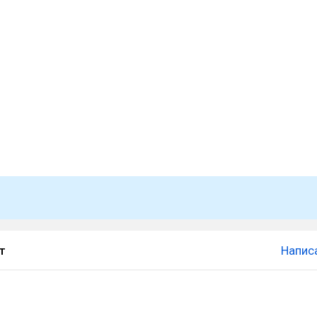
т
Напис