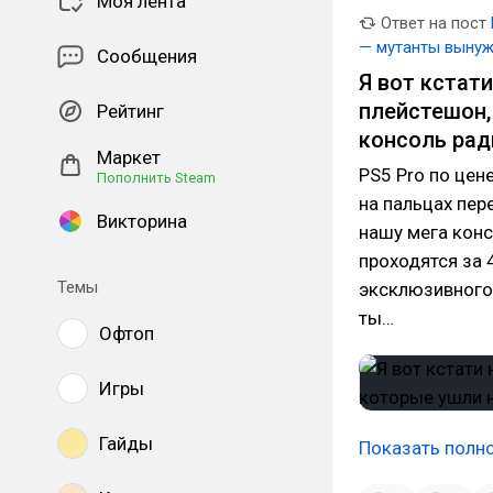
Моя лента
Ответ на пост
— мутанты выну
Сообщения
Я вот кстати
плейстешон,
Рейтинг
консоль рад
Маркет
PS5 Pro по цене
Пополнить Steam
на пальцах пере
Викторина
нашу мега конс
проходятся за 4
Темы
эксклюзивного 
ты…
Офтоп
Игры
Гайды
Показать полн