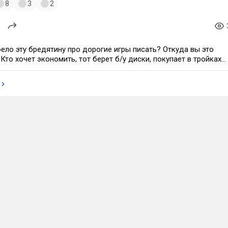
8
3
2
ело эту бредятину про дорогие игры писать? Откуда вы это
Кто хочет экономить, тот берет б/у диски, покупает в тройках,
ки, все эти варианты дешевле, чем покупать любую ААА
тиме. Диски и тройки это вообще считай 100 процентная
ак как можно купить-продать, потратить 0 рублей по итогу на
ю игру со всей статистикой и ачивками на своем аккаунте