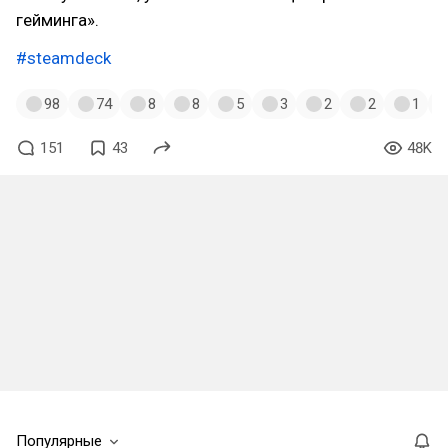
гейминга».
#steamdeck
98
74
8
8
5
3
2
2
1
151
43
48K
Популярные