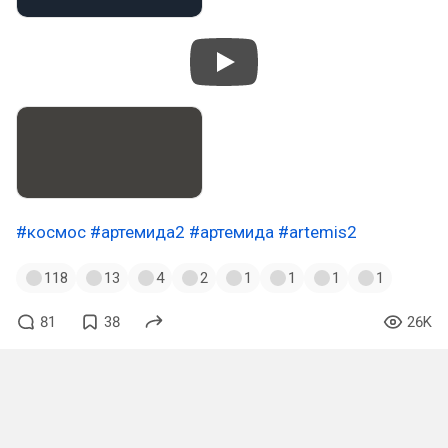
#космос
#артемида2
#артемида
#artemis2
118
13
4
2
1
1
1
1
81
38
26K