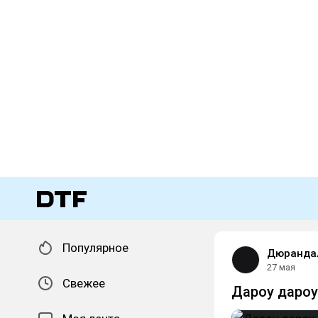
Популярное
Дюрандал
27 мая
Свежее
Дароу дароу