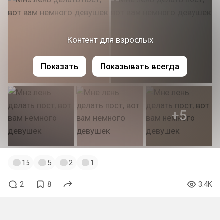
Контент для взрослых
Показать
Показывать всегда
+5
15
5
2
1
2
8
3.4K