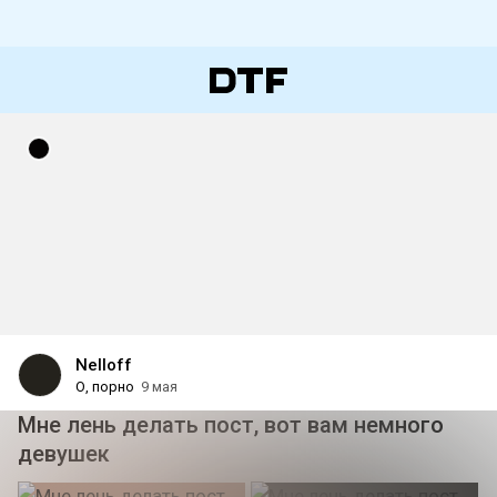
Nelloff
О, порно
9 мая
Мне лень делать пост, вот вам немного
девушек