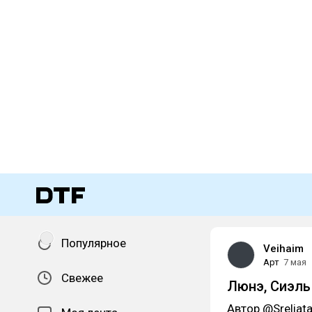
Популярное
Veihaim
Арт
7 мая
Свежее
Люнэ, Сиэль
Автор @Sreliat