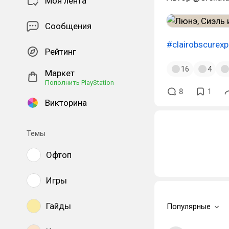
Моя лента
Сообщения
#clairobscurexp
Рейтинг
16
4
Маркет
Пополнить PlayStation
8
1
Викторина
Темы
Офтоп
Игры
Гайды
Популярные