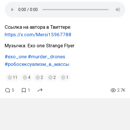
Ссылка на автора в Твиттере:
https://x.com/Mersi15967788
Музычка: Exo one Strange Flyer
#exo_one
#murder_drones
#робосексуализм_в_массы
11
4
2
2
1
5
1
2.7K