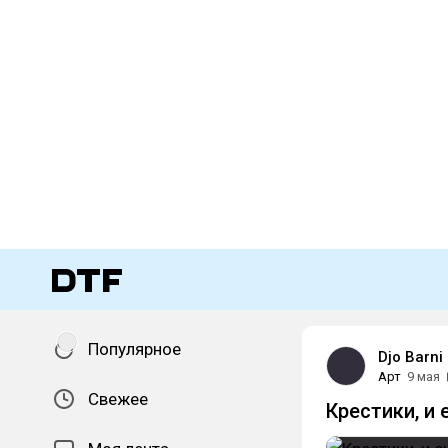
Популярное
Djo Barni
Арт
9 мая
Свежее
Крестики, и 