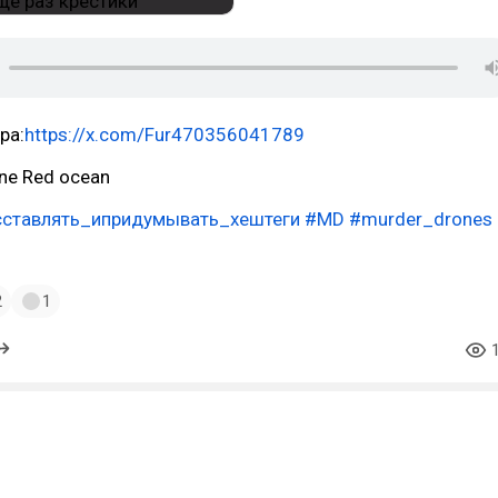
ра:
https://x.com/Fur470356041789
ne Red ocean
ставлять_ипридумывать_хештеги
#MD
#murder_drones
2
1