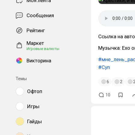
Моя лента
Сообщения
Рейтинг
Ссылка на авто
Маркет
Музычка: Exo o
Игровые валюты
#мне_лень_рас
Викторина
#Cyn
Темы
6
2
Офтоп
10
Игры
Гайды