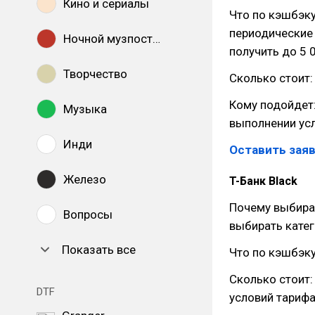
Кино и сериалы
Что по кэшбэку
периодические
Ночной музпостинг
получить до 5 
Творчество
Сколько стоит:
Кому подойдет:
Музыка
выполнении усл
Инди
Оставить заяв
Железо
T-Банк Black
Почему выбира
Вопросы
выбирать кате
Показать все
Что по кэшбэку
Сколько стоит
DTF
условий тарифа