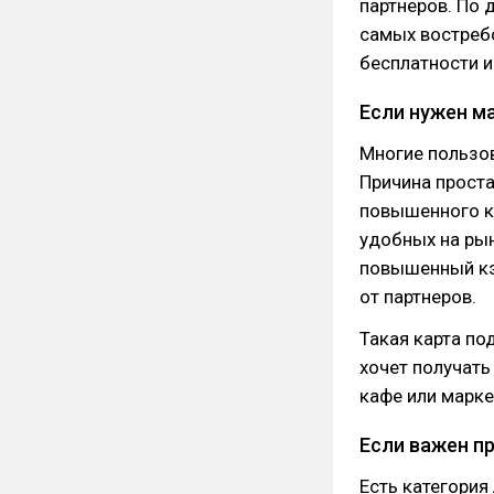
партнеров. По 
самых востреб
бесплатности и
Если нужен м
Многие пользов
Причина прост
повышенного к
удобных на рын
повышенный кэ
от партнеров.
Такая карта по
хочет получать
кафе или марк
Если важен п
Есть категория