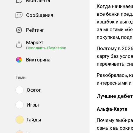
Моя лента
Когда начинаеш
все банки пред
Сообщения
кэшбэк и выгод
за многими «б
Рейтинг
покупкам, подп
Маркет
Поэтому в 2026
Пополнить PlayStation
карту без усло
Викторина
переживать, сн
Разобралась, к
Темы
интересными и 
Офтоп
Лучшие дебет
Игры
Альфа-Карта
Гайды
Почему выбираю
самых высоких