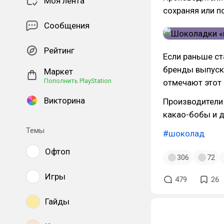
Моя лента
сохраняя или п
Сообщения
Рейтинг
Если раньше ст
бренды выпуск
Маркет
Пополнить PlayStation
отмечают этот 
Викторина
Производители
какао-бобы и д
Темы
#шоколад
Офтоп
306
72
Игры
479
26
Гайды