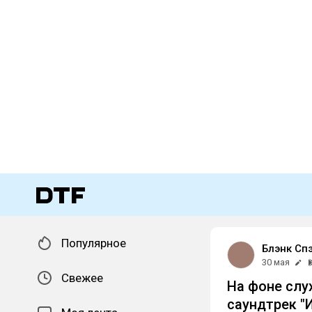
Популярное
Блэнк Сп
30 мая
Свежее
На фоне слу
саундтрек "И