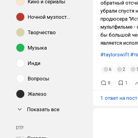
Кино и сериалы
обратный отсчё
убрали спустя 
Ночной музпостинг
продюсера "Ист
мультфильме - 
Творчество
бы большой чес
является испол
Музыка
#taylorswift
#т
Инди
6
2
Вопросы
8
1
Железо
1 ответ на пост
Показать все
DTF