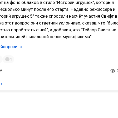
т на фоне облаков в стиле "Историй игрушек", который
несколько минут после его старта. Недавно режиссёра и
орий игрушек 5" также спросили насчёт участия Свифт в
на этот вопрос они ответили уклончиво, сказав, что "был
тью поработать с ней", и добавив, что "Тейлор Свифт не
нительницей финальной песни мультфильма".
ейлорсвифт
1
1