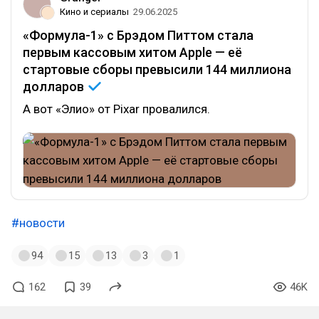
Кино и сериалы
29.06.2025
«Формула-1» с Брэдом Питтом стала
первым кассовым хитом Apple — её
стартовые сборы превысили 144 миллиона
долларов
А вот «Элио» от Pixar провалился.
#новости
94
15
13
3
1
162
39
46K