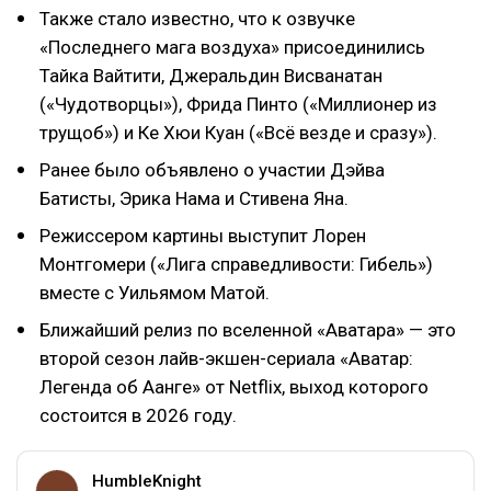
Также стало известно, что к озвучке
«Последнего мага воздуха» присоединились
Тайка Вайтити, Джеральдин Висванатан
(«Чудотворцы»), Фрида Пинто («Миллионер из
трущоб») и Ке Хюи Куан («Всё везде и сразу»).
Ранее было объявлено о участии Дэйва
Батисты, Эрика Нама и Стивена Яна.
Режиссером картины выступит Лорен
Монтгомери («Лига справедливости: Гибель»)
вместе с Уильямом Матой.
Ближайший релиз по вселенной «Аватара» — это
второй сезон лайв-экшен-сериала «Аватар:
Легенда об Аанге» от Netflix, выход которого
состоится в 2026 году.
HumbleKnight