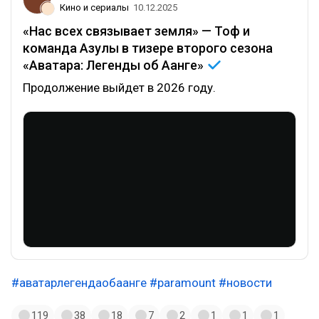
Кино и сериалы
10.12.2025
«Нас всех связывает земля» — Тоф и
команда Азулы в тизере второго сезона
«Аватара: Легенды об
Аанге»
Продолжение выйдет в 2026 году.
#аватарлегендаобаанге
#paramount
#новости
119
38
18
7
2
1
1
1