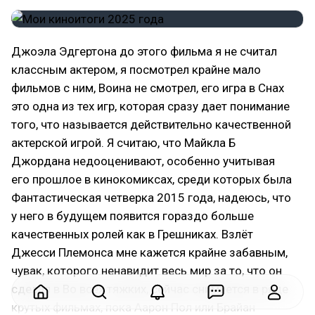
Джоэла Эдгертона до этого фильма я не считал
классным актером, я посмотрел крайне мало
фильмов с ним, Воина не смотрел, его игра в Снах
это одна из тех игр, которая сразу дает понимание
того, что называется действительно качественной
актерской игрой. Я считаю, что Майкла Б
Джордана недооценивают, особенно учитывая
его прошлое в кинокомиксах, среди которых была
Фантастическая четверка 2015 года, надеюсь, что
у него в будущем появится гораздо больше
качественных ролей как в Грешниках. Взлёт
Джесси Племонса мне кажется крайне забавным,
чувак, которого ненавидит весь мир за то, что он
сделал в Во всех тяжких, сейчас снимается в ряде
крутых фильмах, пока Аарон Пол или Брайан