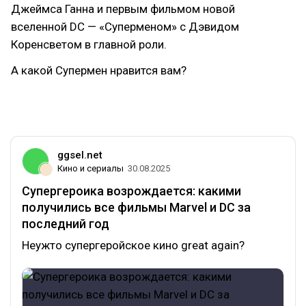
Джеймса Ганна и первым фильмом новой
вселенной DC — «Суперменом» с Дэвидом
Коренсветом в главной роли.
А какой Супермен нравится вам?
#супермен
#superman
#снайдер
#кавилл
#вселеннаяdc
#dcuniverse
ggsel.net
Кино и сериалы
30.08.2025
Супергероика возрождается: какими
получились все фильмы Marvel и DC за
последний год
Неужто супергеройское кино great again?