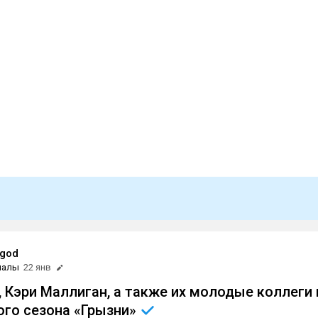
god
иалы
22 янв
, Кэри Маллиган, а также их молодые коллеги 
ого сезона
«Грызни»