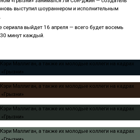
ном «Грызни» занимался Ли Сон-джин — создатель
 вновь выступил шоураннером и исполнительным
.
 сериала выйдет 16 апреля — всего будет восемь
 30 минут каждый.