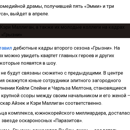
омедийной драмы, получившей пять «Эмми» и три
са», выйдет в апреле.
тавил
дебютные кадры второго сезона «Грызни». На
х можно увидеть квартет главных героев и других
 которые появятся в шоу.
 не будут связаны сюжетно с предыдущими. В центре
ия окажутся юные сотрудники элитного загородного
олнении Кейли Спейни и Чарльза Мелтона, становящиеся
 крупной ссоры между своим начальником и его женой 
скар Айзек и Кэри Маллиган соответственно.
ьца комплекса, южнокорейского миллиардера, досталас
— звезде оскароносных «Паразитов».