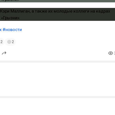
x
#новости
2
2