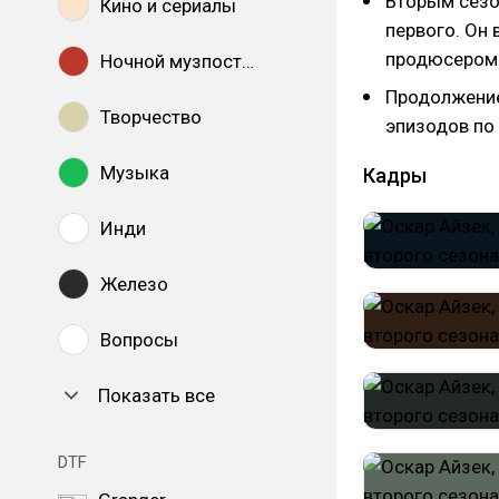
Вторым сезо
Кино и сериалы
первого. Он
продюсером
Ночной музпостинг
Продолжение
Творчество
эпизодов по
Музыка
Кадры
Инди
Железо
Вопросы
Показать все
DTF