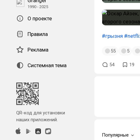
Granger
1990 - 2025
О проекте
Правила
#грызня
#netfli
Реклама
55
5
54
19
Системная тема
QR-код для установки
наших приложений.
Популярные