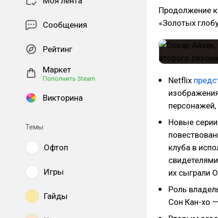
Моя лента
Продолжение к
«Золотых глобу
Сообщения
Рейтинг
Маркет
Пополнить Steam
Netflix
предс
изображения
Викторина
персонажей,
Новые серии
Темы
повествован
Офтоп
клуба в исп
свидетелями
Игры
их сыграли О
Роль владел
Гайды
Сон Кан-хо 