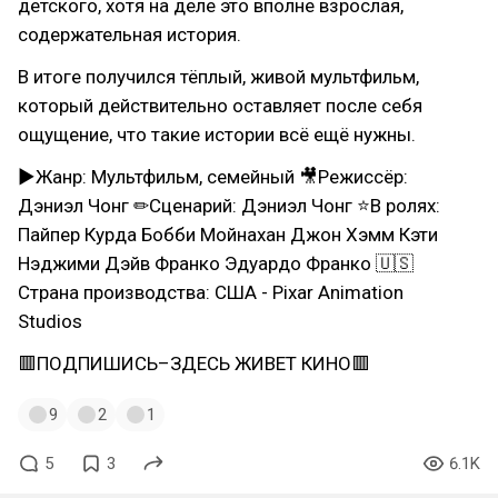
детского, хотя на деле это вполне взрослая,
содержательная история.
В итоге получился тёплый, живой мультфильм,
который действительно оставляет после себя
ощущение, что такие истории всё ещё нужны.
▶Жанр: Мультфильм, семейный 🎥Режиссёр:
Дэниэл Чонг ✏Сценарий: Дэниэл Чонг ⭐В ролях:
Пайпер Курда Бобби Мойнахан Джон Хэмм Кэти
Нэджими Дэйв Франко Эдуардо Франко 🇺🇸
Страна производства: США - Pixar Animation
Studios
🟥ПОДПИШИСЬ–ЗДЕСЬ ЖИВЕТ КИНО🟥
9
2
1
5
3
6.1K