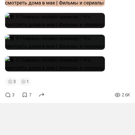
3
1
3
7
2.6K