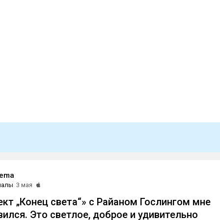
nema
иалы
3 мая
кт „Конец света“» с Райаном Гослингом мне
вился. Это светлое, доброе и удивительно