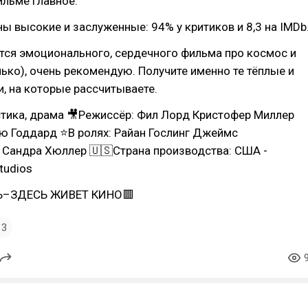
ильме главное.
ны высокие и заслуженные: 94% у критиков и 8,3 на IMDb
ется эмоционального, сердечного фильма про космос и
лько), очень рекомендую. Получите именно те тёплые и
, на которые рассчитываете.
тика, драма 🎥Режиссёр: Фил Лорд Кристофер Миллер
ю Годдард ⭐В ролях: Райан Гослинг Джеймс
 Сандра Хюллер 🇺🇸Страна производства: США -
tudios
–ЗДЕСЬ ЖИВЕТ КИНО🟥
3