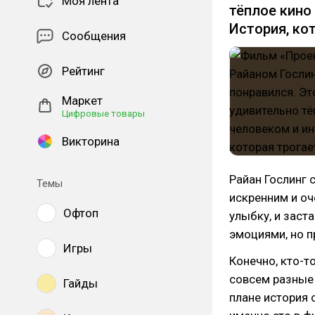
Моя лента
тёплое кино
История, ко
Сообщения
Рейтинг
Маркет
Цифровые товары
Викторина
Райан Гослинг 
Темы
искренним и оч
Офтоп
улыбку, и заст
эмоциями, но п
Игры
Конечно, кто-т
совсем разные 
Гайды
плане история