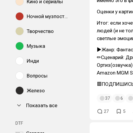
именно это в ф
Кино и сериалы
Оценки у карти
Ночной музпостинг
Итог: если хоч
людей (и не то
Творчество
светлые эмоции
Музыка
▶Жанр: Фантас
✏Сценарий: Др
Инди
Ортиз(озвучка)
Amazon MGM S
Вопросы
🟥ПОДПИШИСЬ
Железо
37
6
Показать все
27
5
DTF