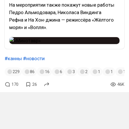
На мероприятии также покажут новые работы
Педро Альмодовара, Николаса Виндинга
Рефна и На Хон-джина — режиссёра «Жёлтого
моря» и «Вопля».
#канны
#новости
229
86
16
6
3
2
1
1
1
170
26
46K