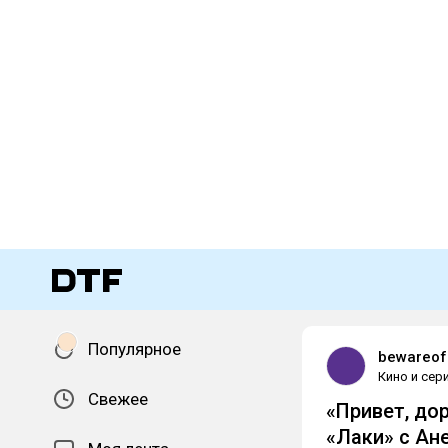
Популярное
bewareof
Кино и сер
Свежее
«Привет, до
«Лаки» с Ан