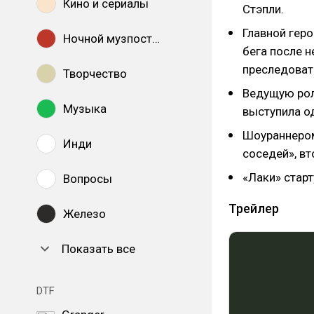
Кино и сериалы
Стэпли.
Главной геро
Ночной музпостинг
бега после 
преследоват
Творчество
Ведущую рол
Музыка
выступила о
Шоураннером
Инди
соседей», в
«Лаки» старт
Вопросы
Трейлер
Железо
Показать все
DTF