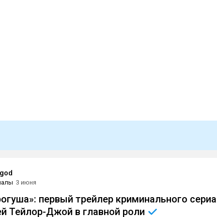
god
иалы
3 июня
рогуша»: первый трейлер криминального сери
ей Тейлор-Джой в главной
роли