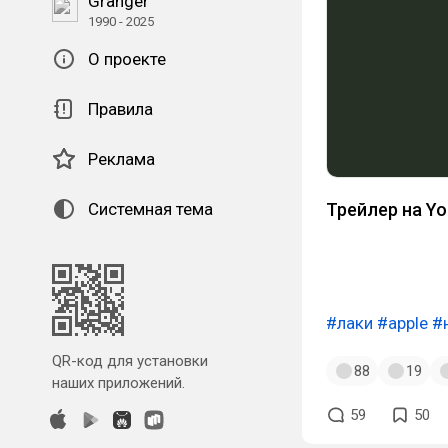
Granger
1990 - 2025
О проекте
Правила
Реклама
Системная тема
Трейлер на Y
#лаки
#apple
#
QR-код для установки
88
19
наших приложений.
59
50