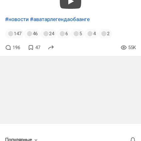
#новости
#аватарлегендаобаанге
147
46
24
6
5
4
2
196
47
55K
Популярные