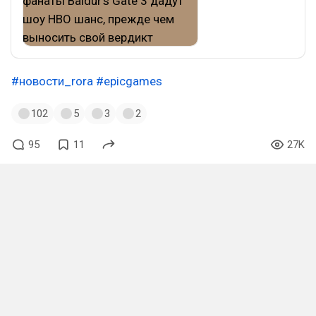
#новости_rora
#epicgames
102
5
3
2
95
11
27K