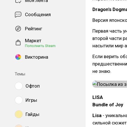
Моя лента
Dragon's Dogma
Сообщения
Версия японско
Рейтинг
Первая часть у
второй части р
Маркет
насытили мир 
Пополнить Steam
Если верить об
Викторина
предшественник
не знаю.
Темы
Офтоп
LISA
Игры
Bundle of Joy
Гайды
Lisa
- уникальна
сильной сюжет