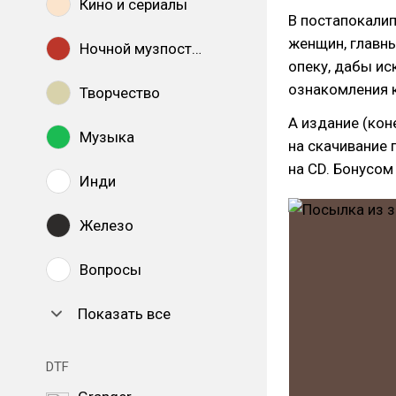
Кино и сериалы
В постапокалип
женщин, главны
Ночной музпостинг
опеку, дабы ис
ознакомления 
Творчество
А издание (кон
Музыка
на скачивание п
на CD. Бонусом
Инди
Железо
Вопросы
Показать все
DTF