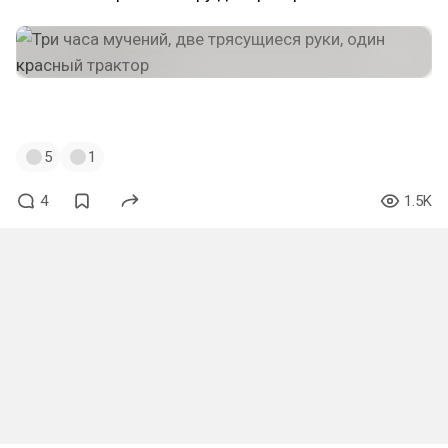
Трактор — серый, я вас обманул
5
1
4
1.5K