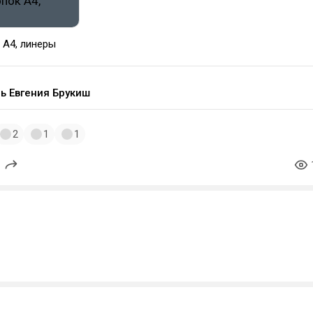
 А4, линеры
ь Евгения Брукиш
2
1
1