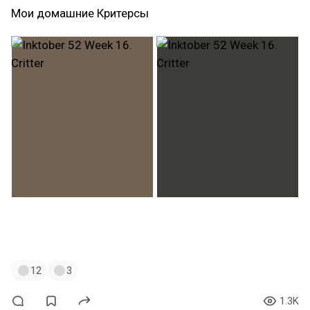
Мои домашние Критерсы
#инктобер
#инктобер52
#inktober
#inktober52
#drawing
#ink
#sketch
12
3
1.3K