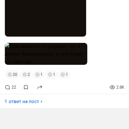
20
2
1
1
1
22
2.8K
1 ответ на пост