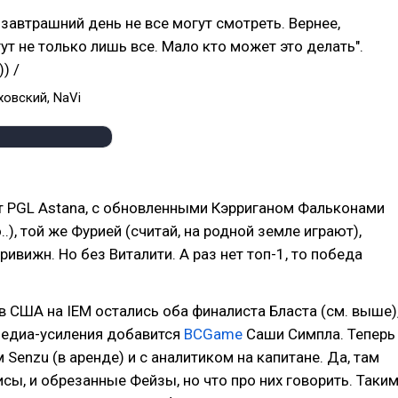
 завтрашний день не все могут смотреть. Вернее,
ут не только лишь все. Мало кто может это делать".
) /
ховский, NaVi
т PGL Astana, с обновленными Кэрриганом Фальконами
.), той же Фурией (считай, на родной земле играют),
ривижн. Но без Виталити. А раз нет топ-1, то победа
в США на IEM остались оба финалиста Бласта (см. выше)
медиа-усиления добавится
BCGame
Саши Симпла. Теперь
 Senzu (в аренде) и с аналитиком на капитане. Да, там
исы, и обрезанные Фейзы, но что про них говорить. Таки