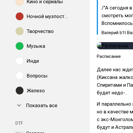
Кино и сериалы
/"А сегодня в
смотреть мог
Ночной музпостинг
Вспомнилось)
Творчество
Валерий b1t Ва
Музыка
Расписание
Инди
Далее нас жде
Вопросы
(Киксана жалко.
Спиритами и Па
Железо
будет недо-..
И параллельно 
Показать все
но в качестве 
с экс-Монголом
DTF
будут и Астрал