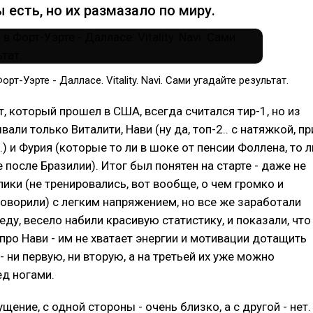
 есть, но их размазало по миру.
рт-Уэрте - Далласе. Vitality. Navi. Сами угадайте результат.
т, который прошел в США, всегда считался тир-1, но из
али только Виталити, Нави (ну да, топ-2.. с натяжкой, пр
) и Фурия (которые то ли в шоке от пенсии Фоллена, то л
 после Бразилии). Итог был понятен на старте - даже не
ики (не тренировались, вот вообще, о чем громко и
оворили) с легким напряжением, но все же заработали
ду, весело набили красивую статистику, и показали, что
 про Нави - им не хватает энергии и мотивации дотащить
- ни первую, ни вторую, а на третьей их уже можно
д ногами.
ение, с одной стороны - очень близко, а с другой - нет.