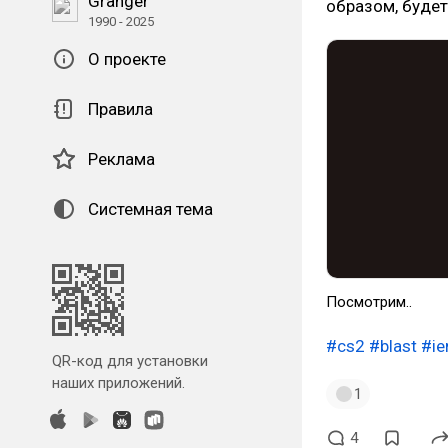
Granger
образом, будет
1990 - 2025
О проекте
Правила
Реклама
Системная тема
Посмотрим..
#cs2
#blast
#i
QR-код для установки
наших приложений.
1
4