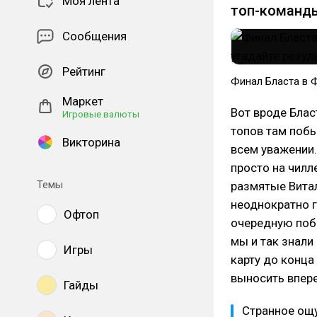
Моя лента
топ-команды
Сообщения
Рейтинг
Финал Бласта в Фо
Маркет
Вот вроде Блас
Игровые валюты
топов там побыв
Викторина
всем уважении..
просто на чилле
Темы
размятые Витал
неоднократно г
Офтоп
очередную побе
мы и так знали
Игры
карту до конца 
выносить впере
Гайды
Странное ощущ