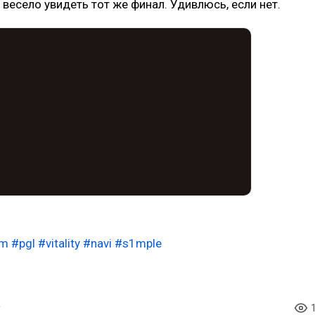
 весело увидеть тот же финал. Удивлюсь, если нет.
em
#pgl
#vitality
#navi
#s1mple