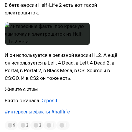
В бета-версии Half-Life 2 есть вот такой
электрощиток:
И он используется в релизной версии HL2. А ещё
он используется в Left 4 Dead, в Left 4 Dead 2, в
Portal, в Portal 2, в Black Mesa, в CS: Source и в
CS:GO. И в CS2 он тоже есть.
Живите с этим.
Взято с канала
Deposit
.
#интересныефакты
#halflife
9
3
3
1
1