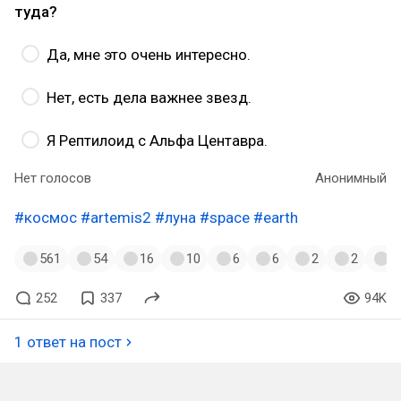
туда?
Да, мне это очень интересно.
Нет, есть дела важнее звезд.
Я Рептилоид с Альфа Центавра.
Нет голосов
Анонимный
#космос
#artemis2
#луна
#space
#earth
561
54
16
10
6
6
2
2
1
252
337
94K
1 ответ на пост