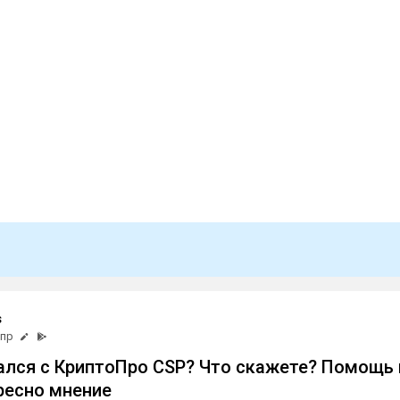
s
апр
ался с КриптоПро CSP? Что скажете? Помощь 
ресно мнение