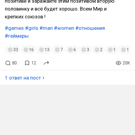
позитиве и заражайте этим позитивом вторую
половинку и всё будет хорошо. Всем Мир и
крепких союзов !
#games
#girls
#man
#women
#отношения
#геймеры
33
16
13
7
6
3
2
1
1
80
12
20K
1 ответ на пост