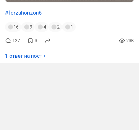
#forzahorizon6
16
9
4
2
1
127
3
23K
1 ответ на пост