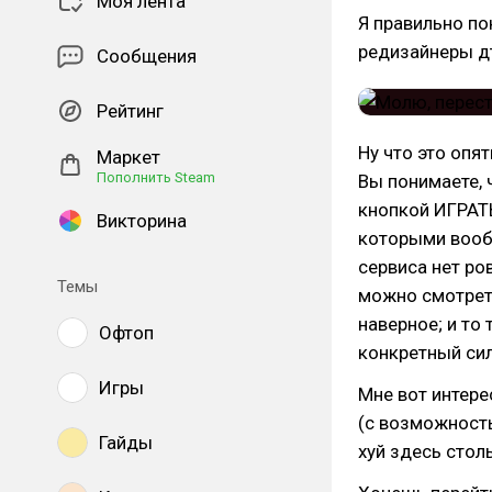
Моя лента
Я правильно по
редизайнеры д
Сообщения
Рейтинг
Ну что это опя
Маркет
Пополнить Steam
Вы понимаете, 
кнопкой ИГРАТ
Викторина
которыми вообщ
сервиса нет ро
Темы
можно смотреть,
наверное; и то
Офтоп
конкретный сил
Игры
Мне вот интере
(с возможность
Гайды
хуй здесь стол