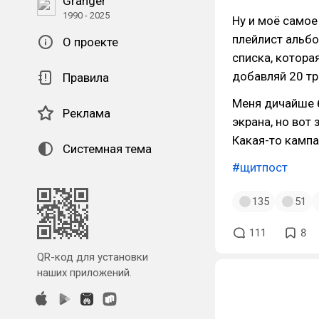
Granger
1990 - 2025
Ну и моё само
плейлист альб
О проекте
списка, котора
добавляй 20 тр
Правила
Меня дичайше 
Реклама
экрана, но вот
Какая-то кампа
Системная тема
#щитпост
135
51
111
8
QR-код для установки
наших приложений.