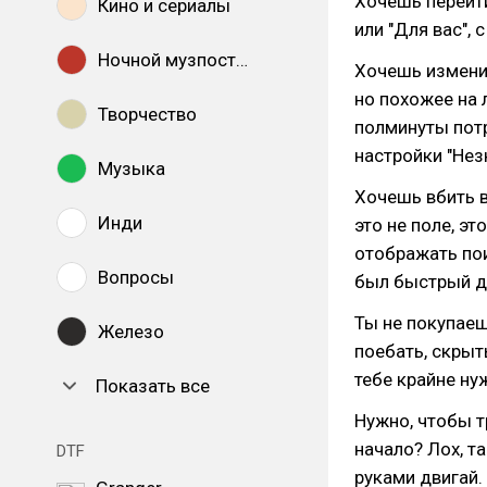
Хочешь перейти
Кино и сериалы
или "Для вас", 
Ночной музпостинг
Хочешь изменит
но похожее на 
Творчество
полминуты пот
настройки "Нез
Музыка
Хочешь вбить в
Инди
это не поле, э
отображать пои
Вопросы
был быстрый до
Ты не покупае
Железо
поебать, скрыт
тебе крайне ну
Показать все
Нужно, чтобы т
начало? Лох, та
DTF
руками двигай.