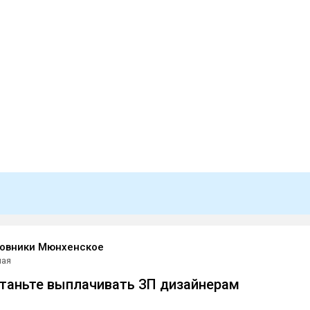
мовники Мюнхенское
мая
таньте выплачивать ЗП дизайнерам