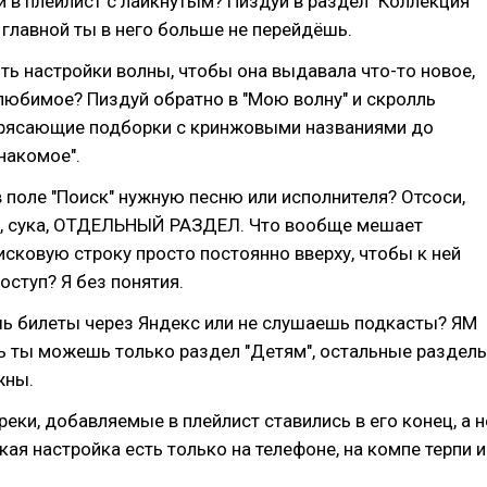
 в плейлист с лайкнутым? Пиздуй в раздел "Коллекция"
с главной ты в него больше не перейдёшь.
ь настройки волны, чтобы она выдавала что-то новое,
любимое? Пиздуй обратно в "Мою волну" и скролль
рясающие подборки с кринжовыми названиями до
накомое".
 поле "Поиск" нужную песню или исполнителя? Отсоси,
то, сука, ОТДЕЛЬНЫЙ РАЗДЕЛ. Что вообще мешает
сковую строку просто постоянно вверху, чтобы к ней
ступ? Я без понятия.
шь билеты через Яндекс или не слушаешь подкасты? ЯМ
ь ты можешь только раздел "Детям", остальные раздел
жны.
реки, добавляемые в плейлист ставились в его конец, а н
кая настройка есть только на телефоне, на компе терпи и