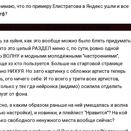
нимаю, что по примеру Елистратова в Яндекс ушли и все
тф?
ть за хуйня, как это вообще можно было блять придумать
что это целый РАЗДЕЛ меню с, по сути, ровно одной
Ь ВОЛНУ и модными молодёжными "настроениями",
е хз кто пользуется. Больше на стартовой странице
вно НИХУЯ. Но зато картинку с обложки артиста теперь
 ого ничего себе. И то всего у трети всех артистов,
 только у тех где нейронка (видимо) осилила отделить
уэт от фона.
сно, а каким образом раньше на ней умещалась и волна
ю настройки), и новинки, и плейлист "Нравится"? На кой
ько свободного ненужного места вообще сейчас?