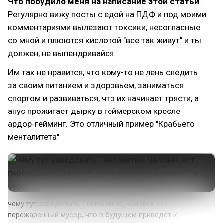
Что побудило меня на написание этой статьи
:
Регулярно вижу посты с едой на ПДФ и под моими
комментариями вылезают токсики, несогласные
со мной и плюются кислотой "все так живут" и ты
должен, не выпендривайся.
Им так не нравится, что кому-то не лень следить
за своим питанием и здоровьем, заниматься
спортом и развиваться, что их начинает трясти, а
анус прожигает дырку в геймерском кресле
ардор-гейминг. Это отличный пример "Крабьего
менталитета"
чему тут завидовать - непонятно, человек ест
пережаренный мусор, что в будущем приведет к