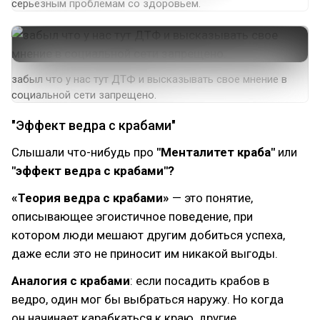
серьезным проблемам со здоровьем.
забыл что у нас тут ДТФ и высказывать свое мнение в
социальной сети запрещено.
"Эффект ведра с крабами"
Слышали что-нибудь про
"Менталитет краба"
или
"эффект ведра с крабами"?
«Теория ведра с крабами»
— это понятие,
описывающее эгоистичное поведение, при
котором люди мешают другим добиться успеха,
даже если это не приносит им никакой выгоды.
Аналогия с крабами
: если посадить крабов в
ведро, один мог бы выбраться наружу. Но когда
он начинает карабкаться к краю, другие