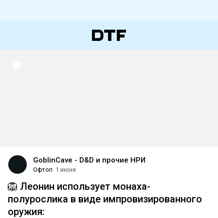
GoblinCave - D&D и прочие НРИ
Офтоп
1 июня
🦁 Леонин использует монаха-
полурослика в виде импровизированного
оружия: