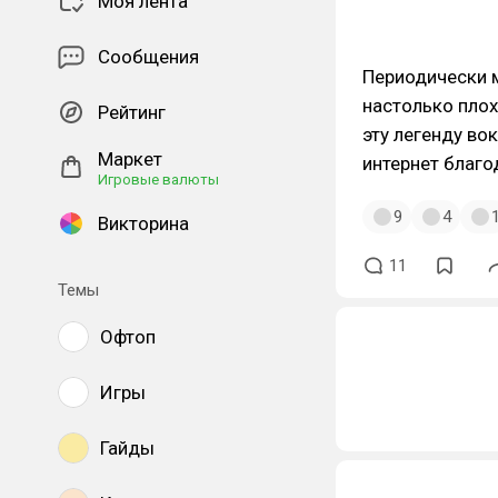
Моя лента
Сообщения
Периодически м
настолько пло
Рейтинг
эту легенду вок
Маркет
интернет благ
Игровые валюты
9
4
Викторина
11
Темы
Офтоп
Игры
Гайды