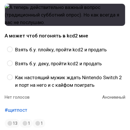
А может чтоб погонять в kcd2 мне
Взять б.у. плойку, пройти kcd2 и продать
Взять б.у. деку, пройти kcd2 и продать
Как настоящий мужик ждать Nintendo Switch 2
и порт на него и с кайфом поиграть
Нет голосов
Анонимный
#щитпост
13
1
1