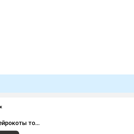
к
ейрокоты то...