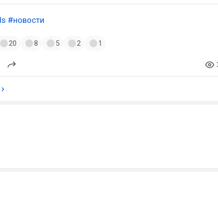
ds
#новости
20
8
5
2
1