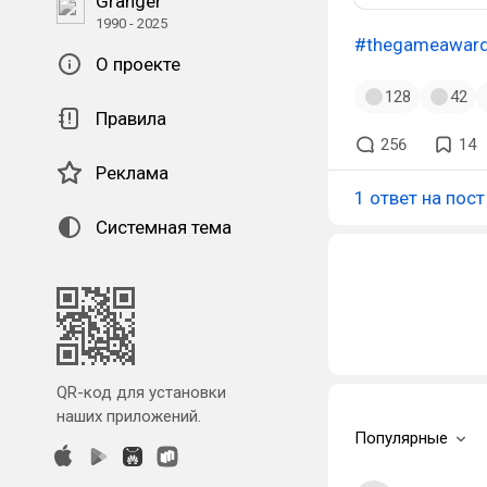
Granger
1990 - 2025
#thegameawar
О проекте
128
42
Правила
256
14
Реклама
1 ответ на пост
Системная тема
QR-код для установки
наших приложений.
Популярные