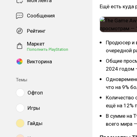
Моя лента
Ещё есть куда 
Сообщения
Рейтинг
Продюсер и
Маркет
Пополнить PlayStation
очередной р
Общие просм
Викторина
2024 годом 
Одновременн
Темы
что на 9% бо
Офтоп
Количество о
ещё на 12% 
Игры
В сумме на T
Гайды
всего мира —