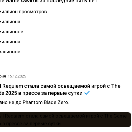
e Game Awards за последние пять лет
миллион просмотров
миллиона
миллионов
миллиона
иллионов
рия
15.12.2025
vil Requiem стала самой освещаемой игрой с The
s 2025 в прессе за первые
сутки
но не до Phantom Blade Zero.