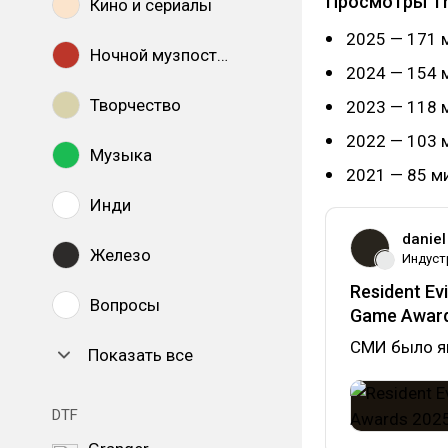
Просмотры Th
Кино и сериалы
2025 — 171 
Ночной музпостинг
2024 — 154 
Творчество
2023 — 118 
2022 — 103 
Музыка
2021 — 85 м
Инди
daniel
Железо
Индуст
Resident E
Вопросы
Game Award
СМИ было яв
Показать все
DTF