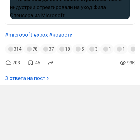
#microsoft
#xbox
#новости
314
78
37
18
5
3
1
1
1
703
45
93K
3 ответа на пост