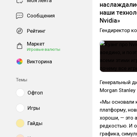
Моя лента
наслаждалис
наши технол
Сообщения
Nvidia»
Гендиректор ко
Рейтинг
Маркет
Игровые валюты
Викторина
Темы
Генеральный ди
Morgan Stanley
Офтоп
«Мы основали 
Игры
платформу, нов
хороши, — это 
Гайды
редкостью. И 
графика, симул