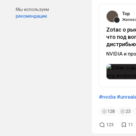
Мы используем
Top
рекомендации.
Желез
Zotac о ры
что под во
дистрибью
NVIDIA и пр
#nvidia
#unreal
128
23
123
11