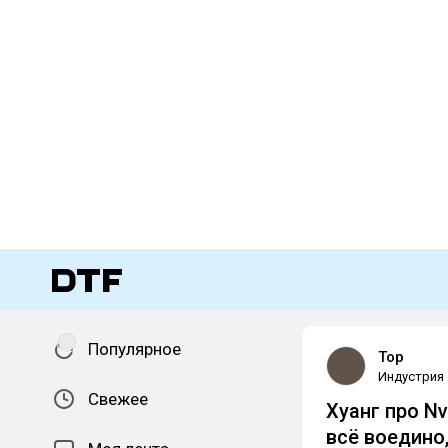
Популярное
Top
Индустрия
Свежее
Хуанг про N
всё воедино,