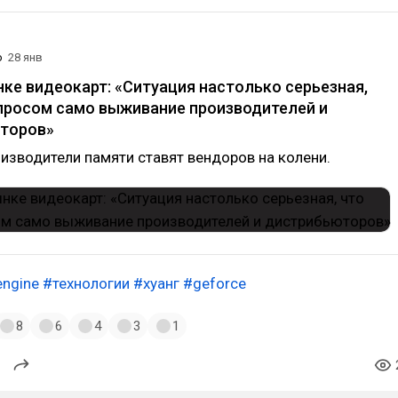
о
28 янв
нке видеокарт: «Ситуация настолько серьезная,
просом само выживание производителей и
торов»
оизводители памяти ставят вендоров на колени.
engine
#технологии
#хуанг
#geforce
8
6
4
3
1