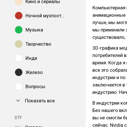
Кино и сериалы
Компьютерная г
анимационные 
Ночной музпостинг
лучше, мы могл
Музыка
мы применили э
существовало, 
Творчество
3D-графика мод
потребителей в
Инди
время. Когда я 
все это собрал
Железо
индустрии и по
заключается в
Вопросы
индустрию. Нач
Показать все
В индустрии ко
Без нашего вкл
вы не смогли б
DTF
сейчас. Nvidia 