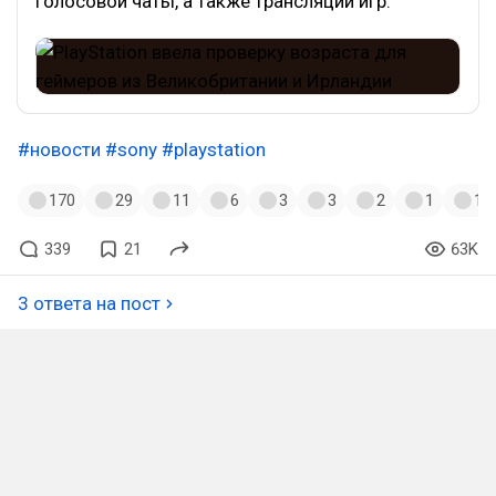
голосовой чаты, а также трансляции игр.
#новости
#sony
#playstation
170
29
11
6
3
3
2
1
1
339
21
63K
3 ответа на пост