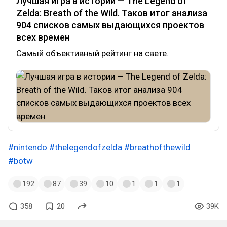
Лучшая игра в истории — The Legend of
Zelda: Breath of the Wild. Таков итог анализа
904 списков самых выдающихся проектов
всех времен
Самый объективный рейтинг на свете.
#nintendo
#thelegendofzelda
#breathofthewild
#botw
192
87
39
10
1
1
1
358
20
39K