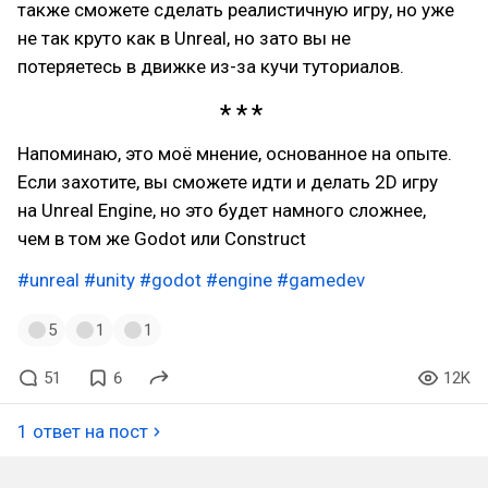
также сможете сделать реалистичную игру, но уже
не так круто как в Unreal, но зато вы не
потеряетесь в движке из-за кучи туториалов.
Напоминаю, это моё мнение, основанное на опыте.
Если захотите, вы сможете идти и делать 2D игру
на Unreal Engine, но это будет намного сложнее,
чем в том же Godot или Construct
#unreal
#unity
#godot
#engine
#gamedev
5
1
1
51
6
12K
1 ответ на пост