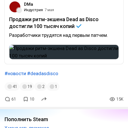
DMa
Индустрия
7 мая
Продажи ритм-экшена Dead as Disco
достигли 100 тысяч
копий
Разработчики трудятся над первым патчем.
#новости
#deadasdisco
41
19
2
1
61
10
15K
Пополнить Steam