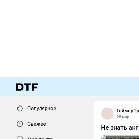
Популярное
ГеймерПро
25 мар
Свежее
Не знать анг