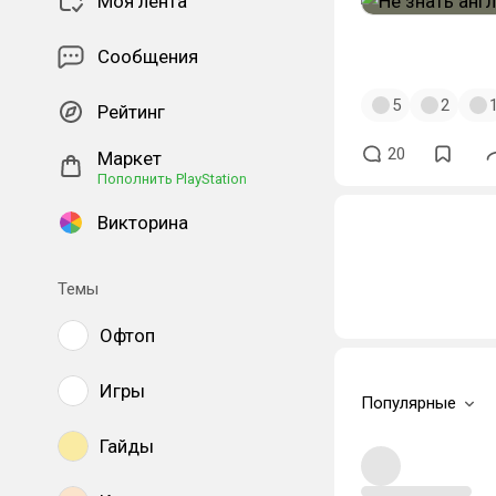
Моя лента
#геймерпро
#м
Сообщения
5
2
Рейтинг
20
Маркет
Пополнить PlayStation
Викторина
Темы
Офтоп
Игры
Популярные
Гайды