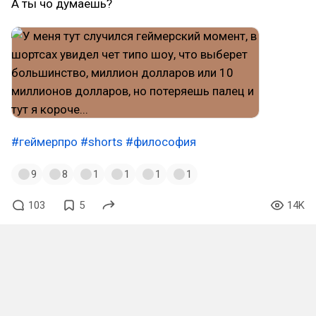
А ты чо думаешь?
#геймерпро
#shorts
#философия
9
8
1
1
1
1
103
5
14K