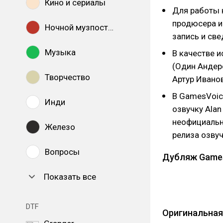
Кино и сериалы
Для работы 
продюсера и
Ночной музпостинг
запись и све
Музыка
В качестве 
(Один Андер
Творчество
Артур Иванов
В GamesVoi
Инди
озвучку Alan
неофициальн
Железо
релиза озвуч
Вопросы
Дубляж Game
Показать все
DTF
Оригинальная