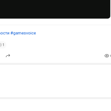
вости
#gamesvoice
1