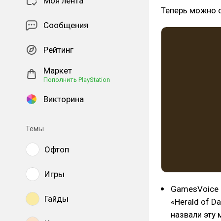
Моя лента
Теперь можно о
Сообщения
Рейтинг
Маркет
Пополнить PlayStation
Викторина
Темы
Офтоп
Игры
GamesVoice
Гайды
«Herald of D
назвали эту