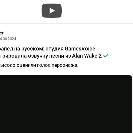
er
4.06.2024
запел на русском: студия GamesVoice
рировала озвучку песни из Alan Wake
2
высоко оценили голос персонажа.